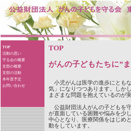
TOP
TOP
活動の思い
守る会の概要
がんの子どもたちに”ま
支部の概要
支部の活動
本年度予定
小児がんは医学の進歩にともな
お問い合わせ
気」になりつつあります。しか
.
まざまな問題を抱えているのが
公益財団法人がんの子どもを守
が直面している困難や悩みを少
中心となり、医療関係をはじめ
動をしています。