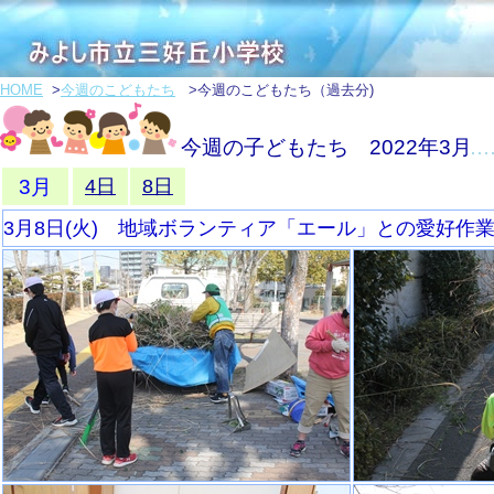
HOME
>
今週のこどもたち
>今週のこどもたち（過去分)
今週の子どもたち 2022年3月
3月
4日
8日
3月8日(火) 地域ボランティア「エール」との愛好作業(