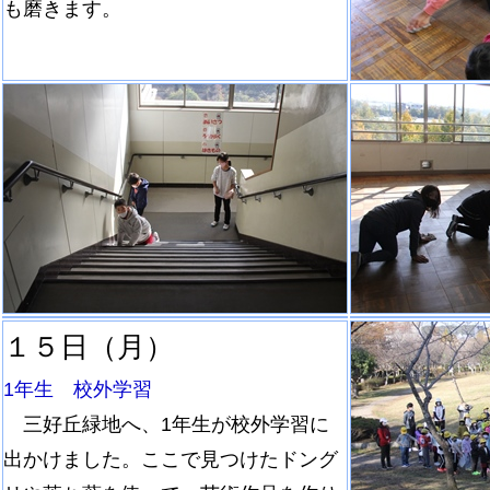
も磨きます。
１５日（月）
1年生 校外学習
三好丘緑地へ、1年生が校外学習に
出かけました。ここで見つけたドング