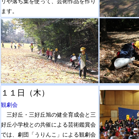
リや落ち葉を使って、芸術作品を作り
ます。
１１日（木）
観劇会
三好丘・三好丘旭の健全育成会と三
好丘小学校との共催による芸術鑑賞会
では、劇団「うりんこ」による観劇会