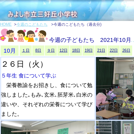
HOME
>
今週のこどもたち
>今週のこどもたち（過去分)
今週の子どもたち 2021年10月
10月
１日
8日
９日
12日
18日
19日
21日
22日
26日
２６日（火）
５年生 食について学ぶ
栄養教諭をお招きし、食について勉
強しました｡もみ､玄米､胚芽米､白米の
違いや、それぞれの栄養について学び
ました。