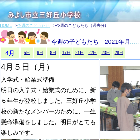
HOME
>
今週のこどもたち
>今週のこどもたち（過去分)
今週の子どもたち 2021年月
4月
5日
6日
8日
17日
21日
22日
23日
28日
4月５日（月）
入学式・始業式準備
明日の入学式・始業式のために、新
６年生が登校しました。三好丘小学
校の新たなメンバーのために、一生
懸命準備をしました。明日がとても
楽しみです。