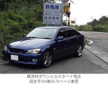
碓氷峠ダウンヒルスタート地点
頭文字Ｄ6巻63,71ページ参照