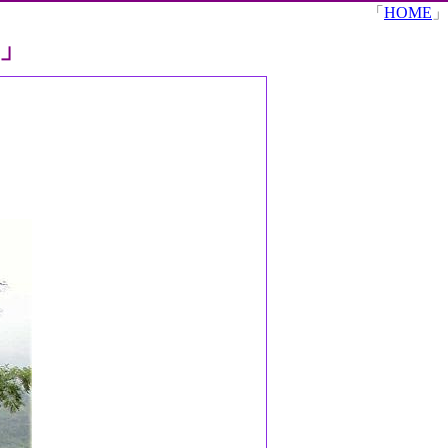
「
HOME
」
」