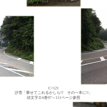
C=121
沙雪「乗せてこれるかしら!? その一本に!!」
頭文字Ｄ6巻97～111ページ参照