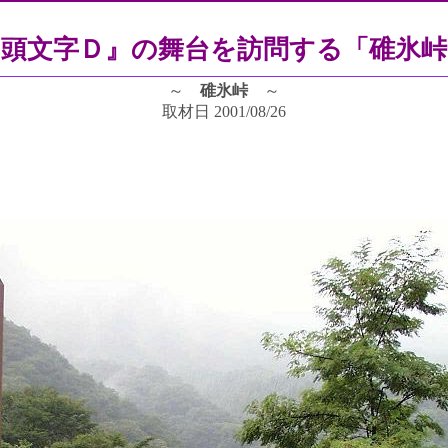
『頭文字Ｄ』の舞台を訪問する「碓氷峠
～
碓氷峠
～
取材日 2001/08/26