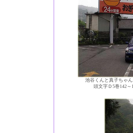
池谷くんと真子ちゃん
頭文字Ｄ5巻142～