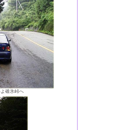
いよ碓氷峠へ